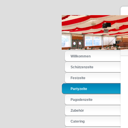
Willkommen
Schützenzelte
Festzelte
Partyzelte
Pagodenzelte
Zubehör
Catering